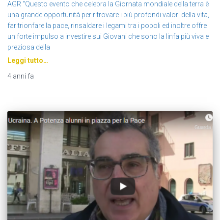
AGR “Questo evento che celebra la Giornata mondiale della terra è
una grande opportunità per ritrovare i più profondi valori della vita,
far trionfare la pace, rinsaldare i legami tra i popoli ed inoltre offre
un forte impulso a investire sui Giovani che sono la linfa più viva e
preziosa della
Leggi tutto…
4 anni
fa