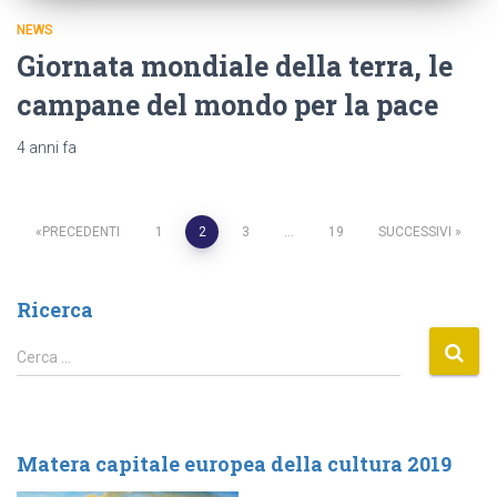
NEWS
Giornata mondiale della terra, le
campane del mondo per la pace
4 anni
fa
PRECEDENTI
1
2
3
…
19
SUCCESSIVI
Navigazione
Ricerca
articoli
R
Cerca …
i
c
e
r
Matera capitale europea della cultura 2019
c
a