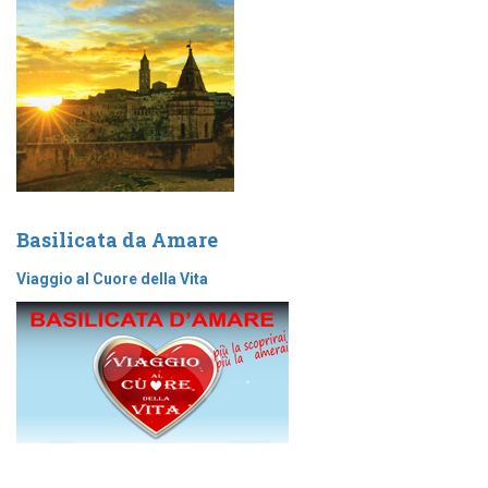
p
e
r
:
Basilicata da Amare
Viaggio al Cuore della Vita