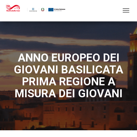
N
A
V
I
G
A
Z
ANNO EUROPEO DEI
I
O
GIOVANI BASILICATA
N
E
PRIMA REGIONE A
T
O
MISURA DEI GIOVANI
G
G
L
E