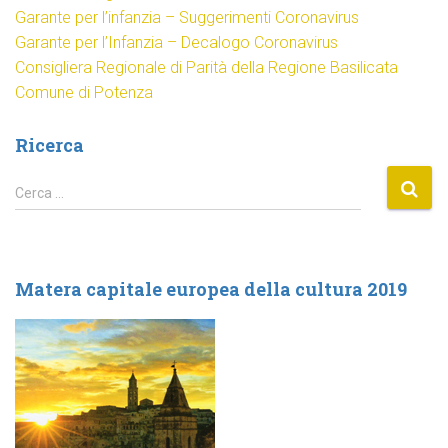
Garante per l’infanzia – Suggerimenti Coronavirus
Garante per l’Infanzia – Decalogo Coronavirus
Consigliera Regionale di Parità della Regione Basilicata
Comune di Potenza
Ricerca
R
Cerca …
i
c
e
r
Matera capitale europea della cultura 2019
c
a
p
e
r
: