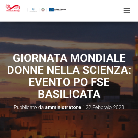
N
A
V
I
G
A
Z
GIORNATA MONDIALE
I
O
DONNE NELLA SCIENZA:
N
E
EVENTO PO FSE
T
O
BASILICATA
G
G
L
Pubblicato da
amministratore
il
22 Febbraio 2023
E