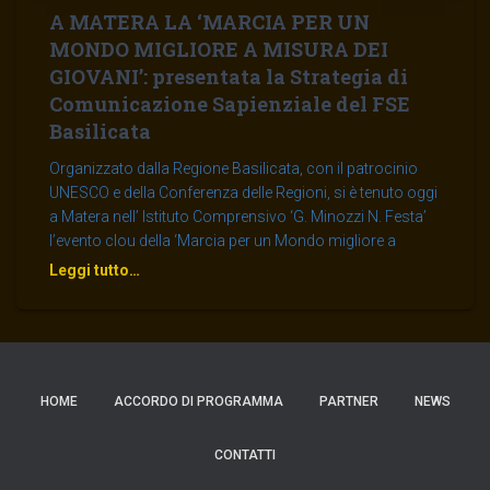
A MATERA LA ‘MARCIA PER UN
MONDO MIGLIORE A MISURA DEI
GIOVANI’: presentata la Strategia di
Comunicazione Sapienziale del FSE
Basilicata
Organizzato dalla Regione Basilicata, con il patrocinio
UNESCO e della Conferenza delle Regioni, si è tenuto oggi
a Matera nell’ Istituto Comprensivo ‘G. Minozzi N. Festa’
l’evento clou della ‘Marcia per un Mondo migliore a
Leggi tutto…
HOME
ACCORDO DI PROGRAMMA
PARTNER
NEWS
CONTATTI