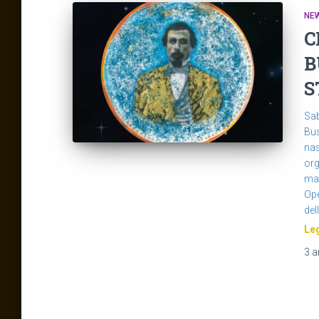
NE
C
B
S
Sab
Bus
nas
org
mar
Ope
dell
Leg
3 a