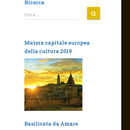
Ricerca
R
Cerca …
i
c
e
r
Matera capitale europea
c
della cultura 2019
a
p
e
r
:
Basilicata da Amare