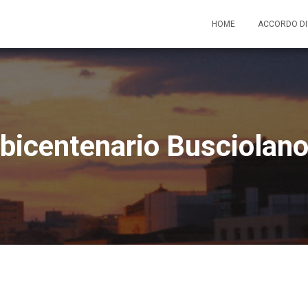
HOME
ACCORDO D
bicentenario Busciolan