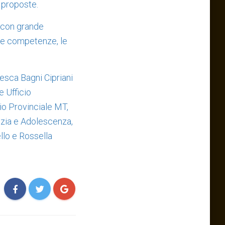
e proposte.
e con grande
sue competenze, le
cesca Bagni Cipriani
e Ufficio
cio Provinciale MT,
nzia e Adolescenza,
llo e Rossella