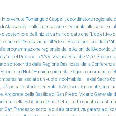
intervenuto Tomangelo Cappelli, coordinatore regionale 
i di Alessandro Gallella, assessore regionale alle scuole e a
e sostenitore dell’iniziativa ha ricordato che “L’obiettivo 
ozione dell’Educazione all’Arte di Vivere per fare della Vit
ella programmazione regionale delle Azioni dell’Accordo Um
tura’ e del Protocollo ‘VVV: Vivi una Vita che Vale’. È import
ato sottoscritto dalla Regione Basilicata, dalla Conferenz
rancesco Nole’ – guida spirituale e figura carismatica d
omparsa ha lasciato un vuoto incolmabile – e dal Sacro Co
 all’epoca Custode Generale di Assisi e, di recente, nomin
, Arciprete della Basilica di San Pietro, Vicario Generale d
idente della Fabbrica di San Pietro. Tutto questo a testim
on San Francesco sotto la cui ala protettiva, garanzia di so