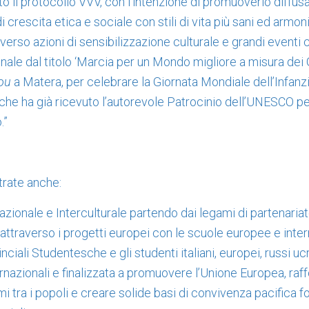
sto il protocollo VVV, con l’intenzione di promuoverlo diff
 crescita etica e sociale con stili di vita più sani ed armonio
erso azioni di sensibilizzazione culturale e grandi eventi 
nale dal titolo ‘Marcia per un Mondo migliore a misura dei G
ou
a Matera, per celebrare la Giornata Mondiale dell’Infanz
che ha già ricevuto l’autorevole Patrocinio dell’UNESCO per
.”
strate anche:
azionale e Interculturale partendo dai legami di partenariato
attraverso i progetti europei con le scuole europee e inter
ciali Studentesche e gli studenti italiani, europei, russi uc
ernazionali e finalizzata a promuovere l’Unione Europea, raff
mi tra i popoli e creare solide basi di convivenza pacifica f