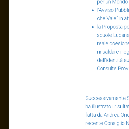
per un Mondo 
l’Avviso Pubbli
che Vale” in a
la Proposta pe
scuole Lucane,
reale coesione
rinsaldare i le
dell’identità e
Consulte Provi
Successivamente St
ha illustrato i risu
fatta da Andrea Ori
recente Consiglio N