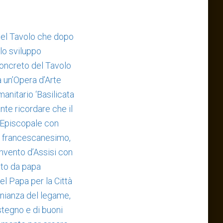
del Tavolo che dopo
llo sviluppo
concreto del Tavolo
a un’Opera d’Arte
anitario ‘Basilicata
ante ricordare che il
a Episcopale con
el francescanesimo,
nvento d’Assisi con
ato da papa
el Papa per la Città
onianza del legame,
stegno e di buoni