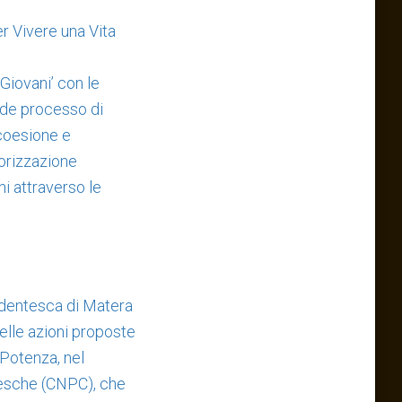
er Vivere una Vita
Giovani’ con le
ande processo di
 coesione e
lorizzazione
ni attraverso le
udentesca di Matera
delle azioni proposte
 Potenza, nel
tesche (CNPC), che