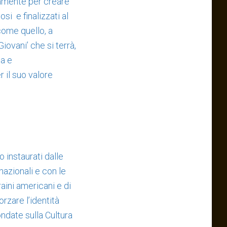
usamente per creare
si e finalizzati al
come quello, a
iovani’ che si terrà,
ia e
 il suo valore
 instaurati dalle
nazionali e con le
raini americani e di
orzare l’identità
ondate sulla Cultura