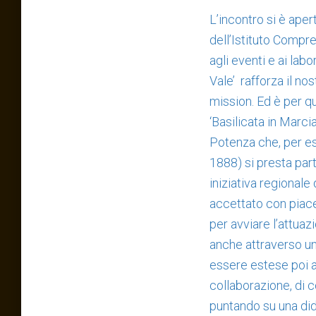
L’incontro si è aper
dell’Istituto Compr
agli eventi e ai lab
Vale’ rafforza il n
mission. Ed è per q
‘Basilicata in Marci
Potenza che, per ess
1888) si presta par
iniziativa regionale
accettato con piace
per avviare l’attuaz
anche attraverso un 
essere estese poi a 
collaborazione, di c
puntando su una dida