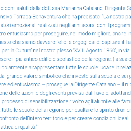
to con i saluti della dott.ssa Marianna Catalano, Dirigente 
ensivo Torraca-Bonaventura che ha precisato: “La nostra pa
oratori emozionali realizzati negli anni scorsi con il program
ostro entusiasmo per proseguire, nel modo migliore, anche 
uesto che siamo davvero felici e orgogliosi di ospitare il
a per la Cultura’ nel nostro plesso ‘XVIII Agosto 1860’, in vi
ere il più antico edificio scolastico della regione, (la sua c
ticolarmente a rappresentare tutte le scuole lucane in rela
 dal grande valore simbolico che investe sulla scuola e sui
re ed entusiasmo – prosegue la Dirigente Catalano – il ruo
ione delle azioni e degli eventi previsti dal Tavolo, adotta
processo di sensibilizzazione rivolto agli alunni e alle fam
tutte le scuole della regione per esaltare lo spirito di union
onfronto dell’intero territorio e per creare condizioni ideali
ttica di qualità.”