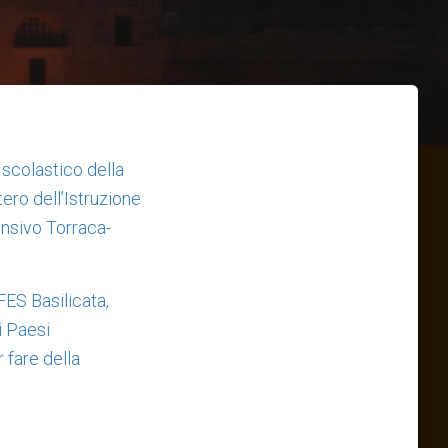
o scolastico della
ero dell’Istruzione
ensivo Torraca-
FES Basilicata,
i Paesi
 fare della