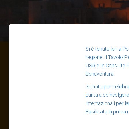
Si è tenuto ieri a Po
regione, il Tavolo 
USR e le Consulte P
Bonaventura.
Istituito per celebr
punta a coinvolgere
internazionali per l
Basilicata la prima 