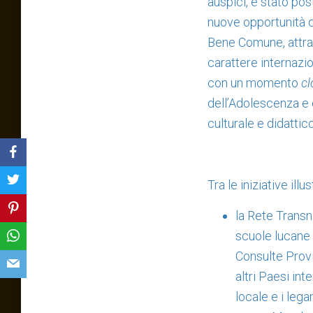
auspici, è stato po
nuove opportunità di
Bene Comune, attrav
carattere internazio
con un momento
cl
dell’Adolescenza e 
culturale e didattico
Tra le iniziative illu
la Rete Transn
scuole lucane 
Consulte Provin
altri Paesi int
locale e i lega