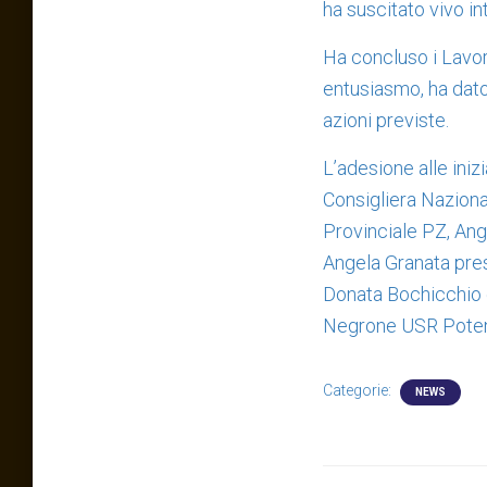
ha suscitato vivo in
Ha concluso i Lavor
entusiasmo, ha dato
azioni previste.
L’adesione alle iniz
Consigliera Nazional
Provinciale PZ, Ange
Angela Granata pres
Donata Bochicchio e
Negrone USR Poten
Categorie:
NEWS