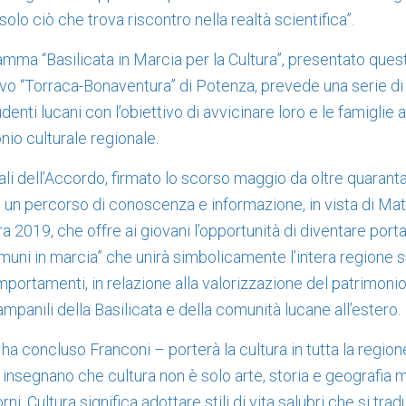
olo ciò che trova riscontro nella realtà scientifica”.
mma “Basilicata in Marcia per la Cultura”, presentato ques
vo “Torraca-Bonaventura” di Potenza, prevede una serie di in
udenti lucani con l’obiettivo di avvicinare loro e le famiglie
nio culturale regionale.
pali dell’Accordo, firmato lo scorso maggio da oltre quaranta
i: un percorso di conoscenza e informazione, in vista di Ma
a 2019, che offre ai giovani l’opportunità di diventare porta
omuni in marcia” che unirà simbolicamente l’intera regione 
portamenti, in relazione alla valorizzazione del patrimonio 
campanili della Basilicata e della comunità lucane all’estero.
a concluso Franconi – porterà la cultura in tutta la regione
e insegnano che cultura non è solo arte, storia e geografia
iorni. Cultura significa adottare stili di vita salubri che si tr