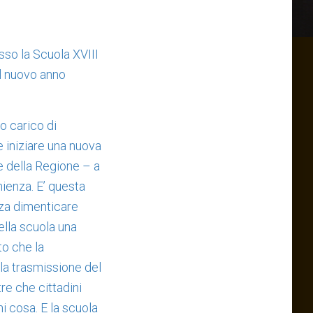
esso la Scuola XVIII
l nuovo anno
o carico di
 iniziare una nuova
e della Regione – a
nienza. E’ questa
nza dimenticare
ella scuola una
to che la
la trasmissione del
re che cittadini
i cosa. E la scuola