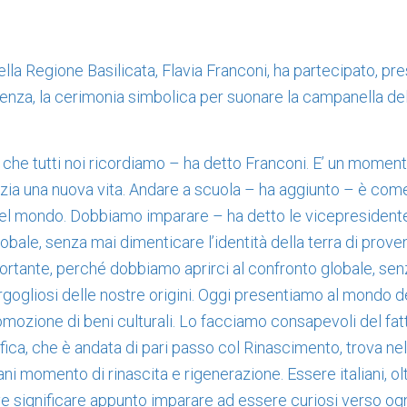
ella Regione Basilicata, Flavia Franconi, ha partecipato, pr
enza, la cerimonia simbolica per suonare la campanella de
 che tutti noi ricordiamo – ha detto Franconi. E’ un moment
zia una nuova vita. Andare a scuola – ha aggiunto – è come
 del mondo. Dobbiamo imparare – ha detto le vicepresident
bale, senza mai dimenticare l’identità della terra di prove
ortante, perché dobbiamo aprirci al confronto globale, se
rgogliosi delle nostre origini. Oggi presentiamo al mondo d
romozione di beni culturali. Lo facciamo consapevoli del fat
ica, che è andata di pari passo col Rinascimento, trova nel
ni momento di rinascita e rigenerazione. Essere italiani, olt
ve significare appunto imparare ad essere curiosi verso ogn