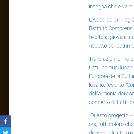
insegna che è vero s
L’Accordo di Progra
l’Istituto Comprensi
rivolte ai giovani st
rispetto del patrimo
Tra le azioni princi
tutti i comuni lucan
Europea della Cultur
lucano; l’evento “C
dell’armonia dei com
concerto di tutti i 
“Questo progetto – h
ora, tutti coloro ch
di vivere di tutti i g