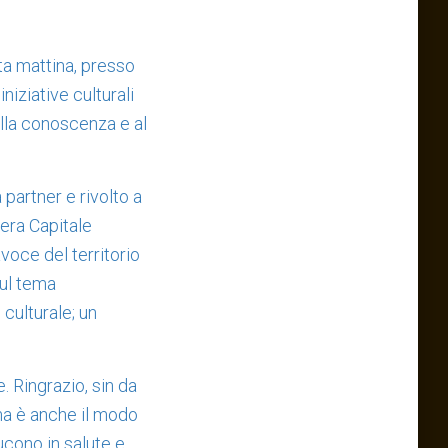
ta mattina, presso
iziative culturali
 alla conoscenza e al
 partner e rivolto a
tera Capitale
voce del territorio
sul tema
culturale; un
. Ringrazio, sin da
 ma è anche il modo
aducono in salute e